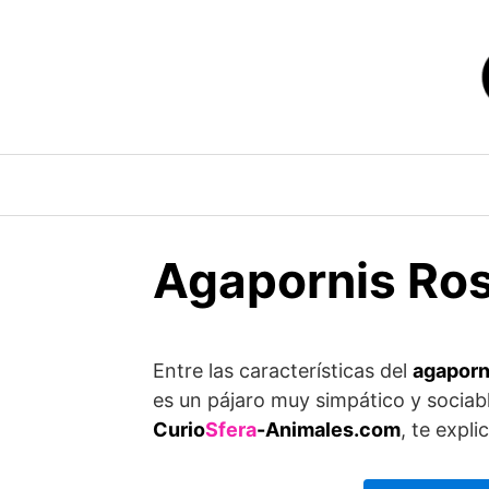
Saltar
al
contenido
Agapornis Ros
Entre las características del
agaporn
es un pájaro muy simpático y sociabl
Curio
Sfera
-Animales.com
, te expl