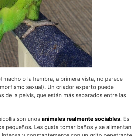
el macho o la hembra, a primera vista, no parece
dimorfismo sexual). Un criador experto puede
os de la pelvis, que están más separados entre las
eicollis son unos
animales realmente sociables
. Es
os pequeños. Les gusta tomar baños y se alimentan
an intensa y constantemente con un grito penetrante,