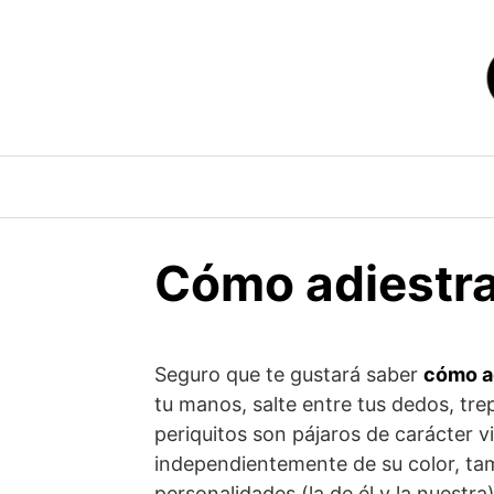
Saltar
al
contenido
Cómo adiestrar
Seguro que te gustará saber
cómo ad
tu manos, salte entre tus dedos, tr
periquitos son pájaros de carácter v
independientemente de su color, ta
personalidades (la de él y la nuestra