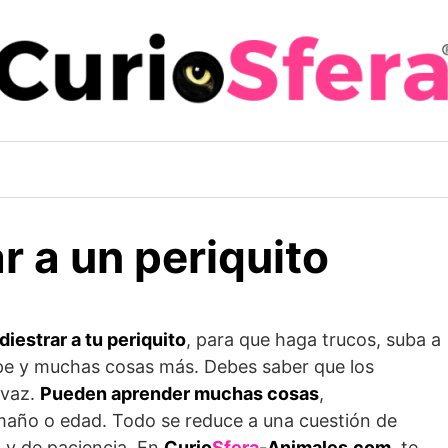
 a un periquito
iestrar a tu periquito
, para que haga trucos, suba a
epe y muchas cosas más. Debes saber que los
ivaz.
Pueden aprender muchas cosas
,
maño o edad. Todo se reduce a una cuestión de
) y de paciencia. En
Curio
Sfera
-Animales.com
, te