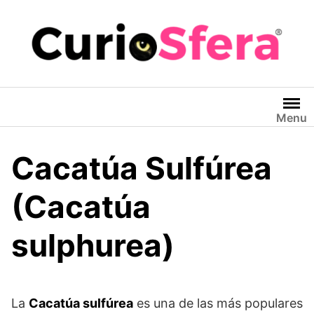
Saltar
al
contenido
Menu
Cacatúa Sulfúrea
(Cacatúa
sulphurea)
La
Cacatúa sulfúrea
es una de las más populares