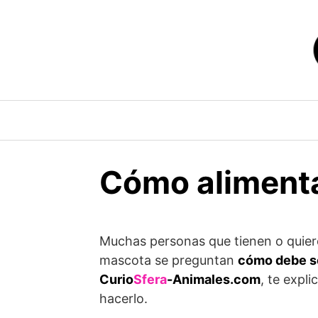
Saltar
al
contenido
Cómo alimenta
Muchas personas que tienen o quie
mascota se preguntan
cómo debe se
Curio
Sfera
-Animales.com
, te expl
hacerlo.