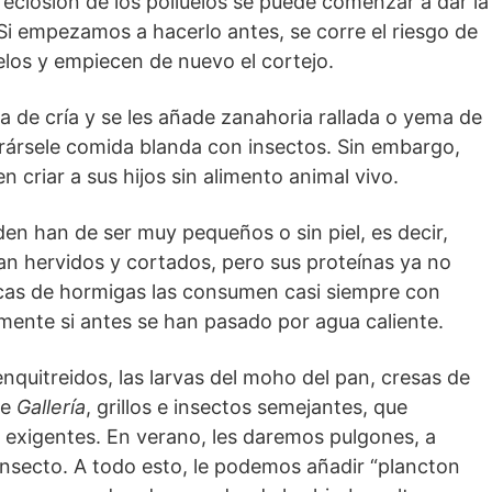
 eclosión de los polluelos se puede comenzar a dar la
 Si empezamos a hacerlo antes, se corre el riesgo de
elos y empiecen de nuevo el cortejo.
 de cría y se les añade zanahoria rallada o yema de
ársele comida blanda con insectos. Sin embargo,
criar a sus hijos sin alimento animal vivo.
den han de ser muy pequeños o sin piel, es decir,
n hervidos y cortados, pero sus proteínas ya no
escas de hormigas las consumen casi siempre con
mente si antes se han pasado por agua caliente.
nquitreidos, las larvas del moho del pan, cresas de
de
Gallería
, grillos e insectos semejantes, que
s exigentes. En verano, les daremos pulgones, a
insecto. A todo esto, le podemos añadir “plancton