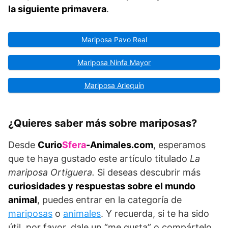
la siguiente primavera
.
Mariposa Pavo Real
Mariposa Ninfa Mayor
Mariposa Arlequín
¿Quieres saber más sobre mariposas?
Desde
Curio
Sfera
-Animales.com
, esperamos
que te haya gustado este artículo titulado
La
mariposa Ortiguera.
Si deseas descubrir más
curiosidades y respuestas sobre el mundo
animal
, puedes entrar en la categoría de
mariposas
o
animales
. Y recuerda, si te ha sido
útil, por favor, dale un “me gusta” o compártelo