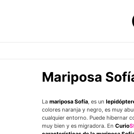
Saltar
al
contenido
Mariposa Sofía
La
mariposa Sofía
, es un
lepidópter
colores naranja y negro, es muy abu
cualquier entorno. Puede hibernar 
muy bien y es migradora. En
Curio
S
características de la
mariposa Sofí