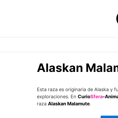
Saltar
al
contenido
Alaskan Malam
Esta raza es originaria de Alaska 
exploraciones. En
Curio
Sfera
-Anim
raza
Alaskan Malamute
.