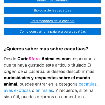
Biología de las cacatúas
Enfermedades de la cacatúa
Cómo construir una pajarera para cacatúas
¿Quieres saber más sobre cacatúas?
Desde
Curio
Sfera
-Animales.com
, esperamos
que te haya gustado este artículo titulado
El
origen de la cacatúa.
Si deseas descubrir más
curiosidades y respuestas sobre el mundo
animal
, puedes entrar en la categoría
cacatúas
,
aves exóticas
o
animales
. Y recuerda, si te ha
sido útil, puedes dejarnos un comentario.