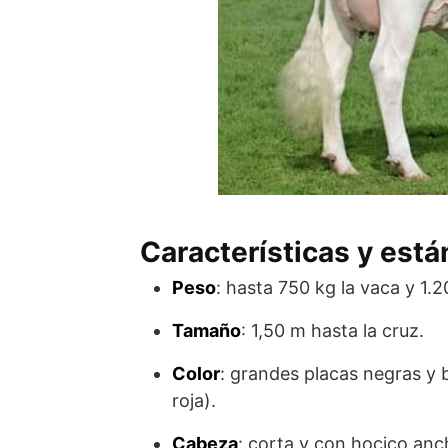
Características y está
Peso
: hasta 750 kg la vaca y 1.2
Tamaño
: 1,50 m hasta la cruz.
Color
: grandes placas negras y 
roja).
Cabeza
: corta y con hocico anc