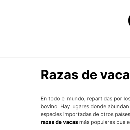
Saltar
al
contenido
Razas de vac
En todo el mundo, repartidas por lo
bovino. Hay lugares donde abundan s
especies importadas de otros paíse
razas de vacas
más populares que ex