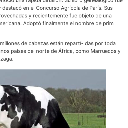
noció una rápida difusión. Su libro genealógico fue
y destacó en el Concurso Agrí­cola de París. Sus
rovechadas y reciente­mente fue objeto de una
mericana. Adoptó fi­nalmente el nombre de prim
 millones de cabezas están repartí- das por toda
nos países del norte de África, como Marruecos y
 zaga.