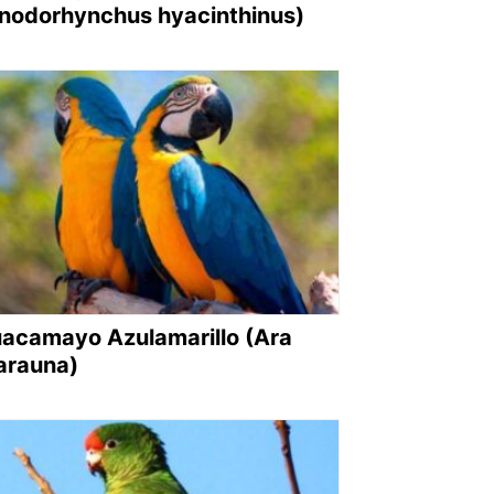
nodorhynchus hyacinthinus)
acamayo Azulamarillo (Ara
arauna)