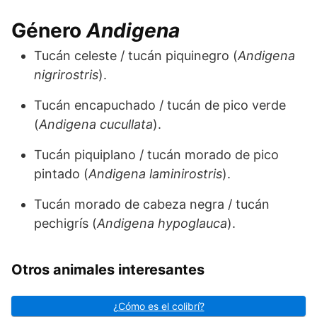
Género
Andigena
Tucán celeste / tucán piquinegro (
Andigena
nigrirostris
).
Tucán encapuchado / tucán de pico verde
(
Andigena cucullata
).
Tucán piquiplano / tucán morado de pico
pintado (
Andigena laminirostris
).
Tucán morado de cabeza negra / tucán
pechigrís (
Andigena hypoglauca
).
Otros animales interesantes
¿Cómo es el colibrí?