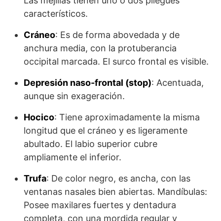
Las mejillas tienen uno o dos plie­gues
característicos.
Cráneo
: Es de forma abovedada y de
anchura media, con la protuberancia
occipital marcada. El surco frontal es visible.
Depresión naso-frontal (stop)
: Acentuada,
aunque sin exageración.
Hocico
: Tiene aproximadamente la misma
longitud que el cráneo y es li­geramente
abultado. El labio superior cubre
ampliamente el inferior.
Trufa
: De color negro, es ancha, con las
ventanas nasales bien abiertas. Mandíbulas:
Posee maxilares fuertes y dentadura
completa, con una mor­dida regular y