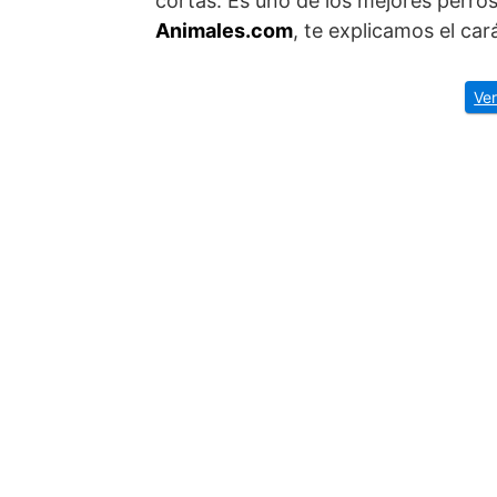
cortas. Es uno de los mejores perros
Animales.com
, te explicamos el car
Ver