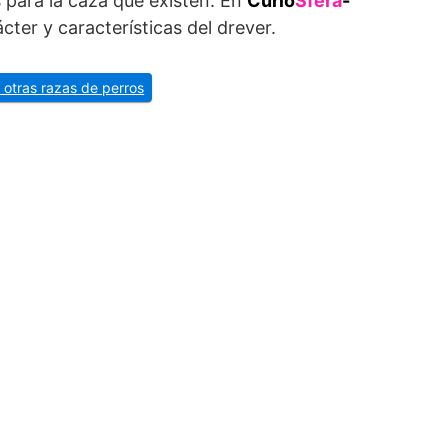
 para la caza que existen. En
Curio
Sfera
-
ácter y características del drever.
 otras razas de perros