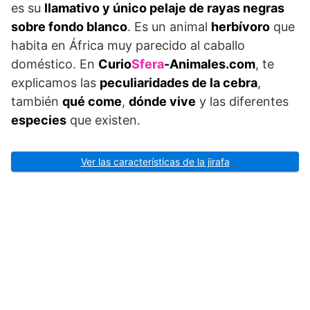
es su
llamativo y único pelaje de rayas negras
sobre fondo blanco
. Es un animal
herbívoro
que
habita en África muy parecido al caballo
doméstico. En
Curio
Sfera
-Animales.com
, te
explicamos las
peculiaridades de la cebra
,
también
qué come
,
dónde vive
y las diferentes
especies
que existen.
Ver las características de la jirafa