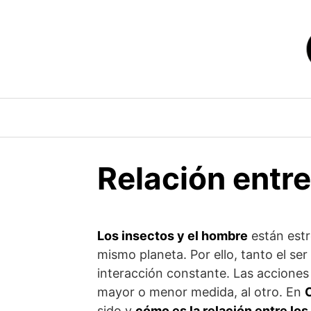
Saltar
al
contenido
Relación entre
Los insectos y el hombre
están estr
mismo planeta. Por ello, tanto el 
interacción constante. Las acciones
mayor o menor medida, al otro. En
sido y
cómo es la relación entre los