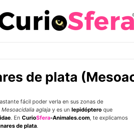
res de plata (Mesoaci
astante fácil poder verla en sus zonas de
s
Mesoacidalia aglaja
y es un
lepidóptero
que
idae
. En
Curio
Sfera
-Animales.com
, te explicamos
unares de plata
.