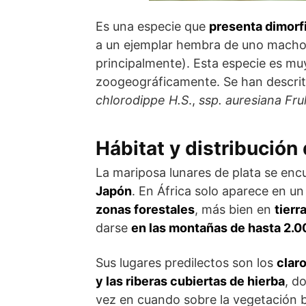
Es una especie que
presenta dimorf
a un ejemplar hembra de uno macho 
principalmente). Esta especie es muy
zoogeográficamente. Se han descrit
chlorodippe H.S
.,
ssp. auresiana Fru
Hábitat y distribución
La mariposa lunares de plata se enc
Japón
. En África solo aparece en u
zonas forestales
, más bien en
tierr
darse
en las montañas de hasta 2.
Sus lugares predilectos son los
clar
y las riberas cubiertas de hierba
, d
vez en cuando sobre la vegetación b