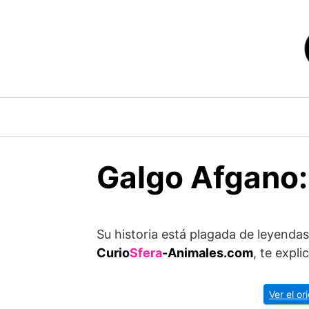
Saltar
al
contenido
Galgo Afgano: 
Su historia está plagada de leyendas 
Curio
Sfera
-Animales.com
, te expl
Ver el o