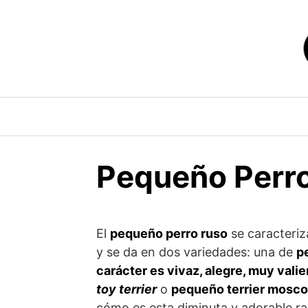
Saltar
al
contenido
Pequeño Perro
El
pequeño perro ruso
se caracteriz
y se da en dos variedades: una de
p
carácter es vivaz, alegre, muy valie
toy terrier
o
pequeño terrier mosco
cómo es esta diminuta y adorable ra