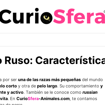
 Ruso: Característic
a por ser
una de las razas más pequeñas
del mundo
elo corto
y otra de
pelo largo
. Su comportamiento
y
nte y activo
. También se le conoce como
russian
vita
. En
Curio
Sfera
-Animales.com
, te contamos
za de perro.