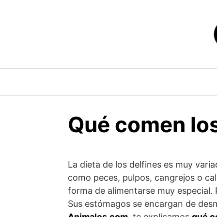
Saltar
al
contenido
Qué comen los
La dieta de los delfines es muy varia
como peces, pulpos, cangrejos o ca
forma de alimentarse muy especial. P
Sus estómagos se encargan de desme
Animales.com
, te explicamos
qué c