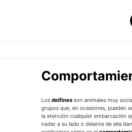
Saltar
al
contenido
Comportamient
Los
delfines
son animales muy socia
grupos que, en ocasiones, pueden s
la atención cualquier embarcación 
nadar a su lado o delante de ella da
explicamos cómo es el
comportamien