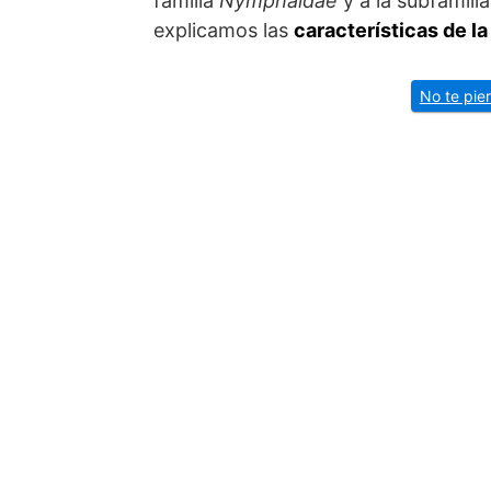
familia
Nymphaidae
y a la subfamili
explicamos las
características de l
No te pie