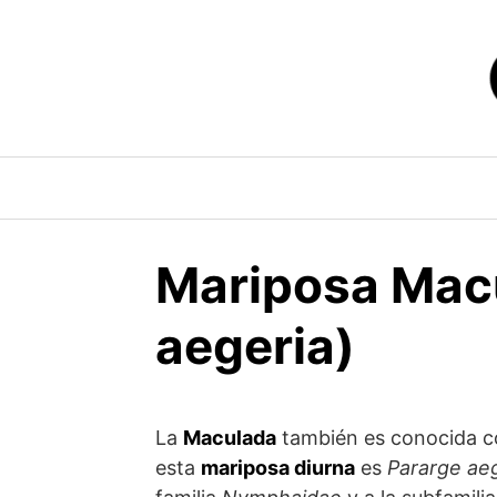
Saltar
al
contenido
Mariposa Macu
aegeria)
La
Maculada
también es conocida
esta
mariposa diurna
es
Pararge ae