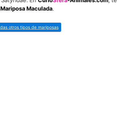
a
Satyridae
. En
Curio
Sfera
-Animales.com
, te
a Mariposa Maculada
.
rdas otros tipos de mariposas