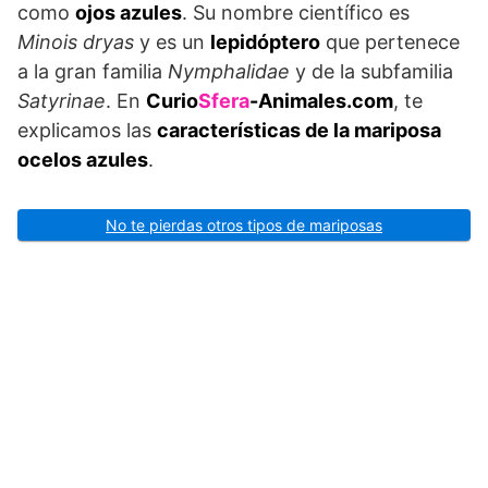
como
ojos azules
. Su nombre científico es
Minois dryas
y es un
lepidóptero
que pertenece
a la gran familia
Nymphalidae
y de la subfamilia
Satyrinae
. En
Curio
Sfera
-Animales.com
, te
explicamos las
características de la mariposa
ocelos azules
.
No te pierdas otros tipos de mariposas