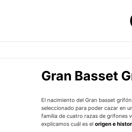
Saltar
al
contenido
Gran Basset G
El nacimiento del Gran basset grifón
seleccionado para poder cazar en u
familia de cuatro razas de grifones
explicamos cuál es el
origen e histo