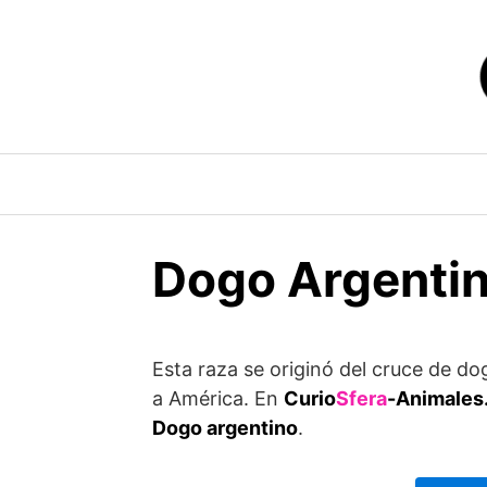
Saltar
al
contenido
Dogo Argentino
Esta raza se originó del cruce de do
a América. En
Curio
Sfera
-Animales
Dogo argentino
.