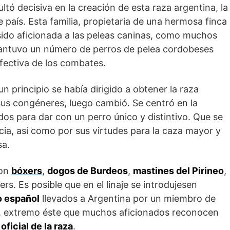
ultó decisiva en la creación de esta raza argentina, la
 país. Esta familia, propietaria de una hermosa finca
sido aficionada a las peleas caninas, como muchos
antuvo un número de perros de pelea cordobeses
efectiva de los combates.
un principio se había dirigido a obtener la raza
sus congéneres, luego cambió. Se centró en la
s para dar con un perro único y distintivo. Que se
ncia, así como por sus virtudes para la caza mayor y
sa.
con
bóxers
,
dogos de Burdeos
,
mastines del Pirineo
,
ers. Es posible que en el linaje se introdujesen
o español
llevados a Argentina por un miembro de
es, extremo éste que muchos aficionados reconocen
 oficial de la raza
.