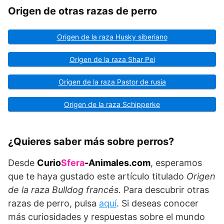
Origen de otras razas de perro
Origen de la raza Husky siberiano
Origen de la raza Shar Pei
Origen de la raza Pastor de rusia
Origen de la raza Schipperke
¿Quieres saber más sobre perros?
Desde
Curio
Sfera
-Animales.com
, esperamos
que te haya gustado este artículo titulado
Origen
de la raza
Bulldog francés.
Para descubrir otras
razas de perro, pulsa
aquí
. Si deseas conocer
más curiosidades y respuestas sobre el mundo