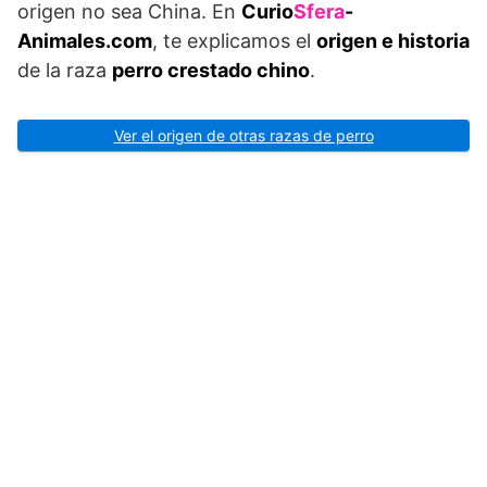
origen no sea China. En
Curio
Sfera
-
Animales.com
, te explicamos el
origen e historia
de la raza
perro crestado chino
.
Ver el origen de otras razas de perro