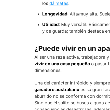
los
dálmatas
.
Longevidad
: Alta/muy alta. Suel
Utilidad
: Muy versátil. Básicam
y de guarda; también destaca 
¿Puede vivir en un ap
Al ser una raza activa, trabajadora y
vivir en una casa pequeña
o pasar t
dimensiones.
Una del ca­rácter intrépido y siemp
ganadero australiano
es su gran faci
aburrido no se conforma con dormita
Sino que él solito se busca alguna a
consecuencias desastrosas, además