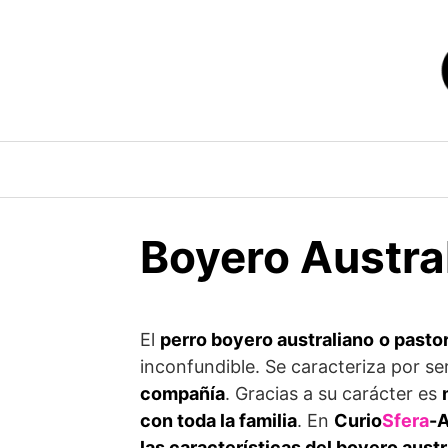
Saltar
al
contenido
Boyero Austral
El
perro boyero australiano
o pasto
inconfundible. Se caracteriza por se
compañía
. Gracias a su carácter es
con toda la familia
. En
Curio
Sfera
-
las características del boyero austr