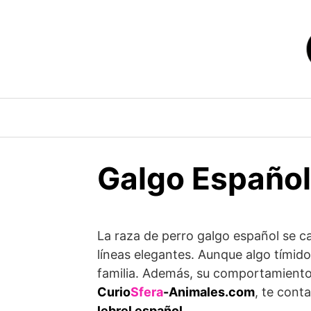
Saltar
al
contenido
Galgo Español:
La raza de perro galgo español se c
líneas elegantes. Aunque algo tímido
familia. Además, su comportamiento
Curio
Sfera
-Animales.com
, te con
lebrel español
.