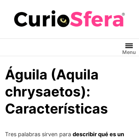
Saltar
al
contenido
Menu
Águila (Aquila
chrysaetos):
Características
Tres palabras sirven para
describir qué es un