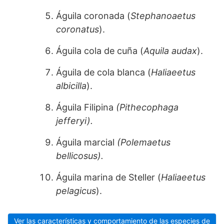
Águila coronada (
Stephanoaetus
coronatus
).
Águila cola de cuña (
Aquila audax
).
Águila de cola blanca (
Haliaeetus
albicilla
).
Águila Filipina
(Pithecophaga
jefferyi).
Águila marcial
(Polemaetus
bellicosus).
Águila marina de Steller (
Haliaeetus
pelagicus
).
Ver las características y comportamiento de las especies de