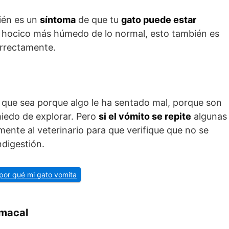
én es un
síntoma
de que tu
gato puede estar
el hocico más húmedo de lo normal, esto también es
orrectamente.
 que sea porque algo le ha sentado mal, porque son
miedo de explorar. Pero
si el vómito se repite
algunas
ente al veterinario para que verifique que no se
digestión.
 por qué mi gato vomita
omacal