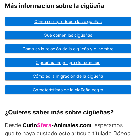
Más información sobre la cigüeña
Cómo se reproducen las cigüeñas
Qué comen las cigüeñas
Cómo es la relación de la cigüeña y el hombre
Cigüeñas en peligro de extinción
Cómo es la migración de la cigüeña
Características de la cigüeña negra
¿Quieres saber más sobre cigüeñas?
Desde
Curio
Sfera
-Animales.com
, esperamos
que te haya gustado este artículo titulado
Dónde