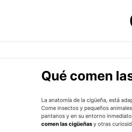
Saltar
al
contenido
Qué comen la
La anatomía de la cigüeña, está ada
Come insectos y pequeños animales 
pantanos y en su entorno inmediato
comen las cigüeñas
y otras curiosi