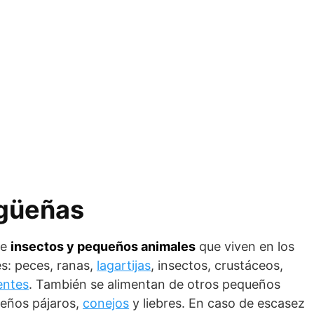
igüeñas
de
insectos y pequeños animales
que viven en los
s: peces, ranas,
lagartijas
, insectos, crustáceos,
entes
. También se alimentan de otros pequeños
ueños pájaros,
conejos
y liebres. En caso de escasez