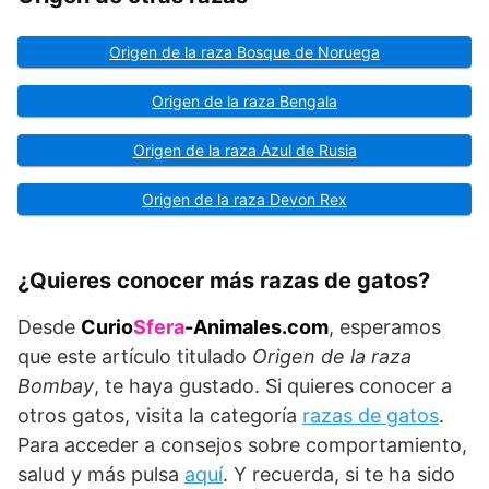
Origen de la raza Bosque de Noruega
Origen de la raza Bengala
Origen de la raza Azul de Rusia
Origen de la raza Devon Rex
¿Quieres conocer más razas de gatos?
Desde
Curio
Sfera
-Animales.com
, esperamos
que este artículo titulado
Origen de la raza
Bombay
, te haya gustado. Si quieres conocer a
otros gatos, visita la categoría
razas de gatos
.
Para acceder a consejos sobre comportamiento,
salud y más pulsa
aquí
. Y recuerda, si te ha sido