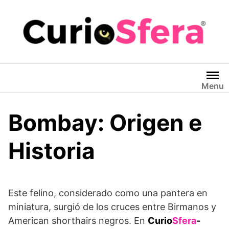
Saltar
al
contenido
Menu
Bombay: Origen e
Historia
Este felino, considerado como una pantera en
miniatura, surgió de los cruces entre Birmanos y
American shorthairs negros. En
Curio
Sfera
-