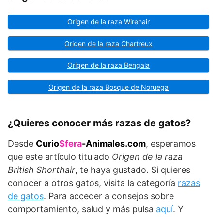
Origen de la raza Wirehair
Origen de la raza Chartreux
Origen de la raza Bengala
Origen de la raza Bosque de Noruega
¿Quieres conocer más razas de gatos?
Desde
Curio
Sfera
-Animales.com
, esperamos
que este artículo titulado
Origen de la raza
British Shorthair
, te haya gustado. Si quieres
conocer a otros gatos, visita la categoría
razas
de gatos
. Para acceder a consejos sobre
comportamiento, salud y más pulsa
aquí
. Y