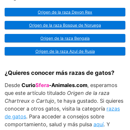
Origen de la raza Devon Rex
Origen de la raza Bosque de Noruega
Origen de la raza Bengala
Origen de la raza Azul de Rusia
¿Quieres conocer más razas de gatos?
Desde
Curio
Sfera
-Animales.com
, esperamos
que este artículo titulado
Origen de la raza
Chartreux o Cartujo
, te haya gustado. Si quieres
conocer a otros gatos, visita la categoría
razas
de gatos
. Para acceder a consejos sobre
comportamiento, salud y más pulsa
aquí
. Y