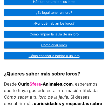
Hábitat natural de los loros
¿Es legal tener un loro?
¿Por qué hablan los loros?
Cómo limpiar la jaula de un loro
Cómo criar loros
Cómo enseñar a hablar a un loro
¿Quieres saber más sobre loros?
Desde
Curio
Sfera
-Animales.com
, esperamos
que te haya gustado esta información titulada
Cómo sacar a tu loro de la jaula.
Si deseas
descubrir más
curiosidades y respuestas sobre