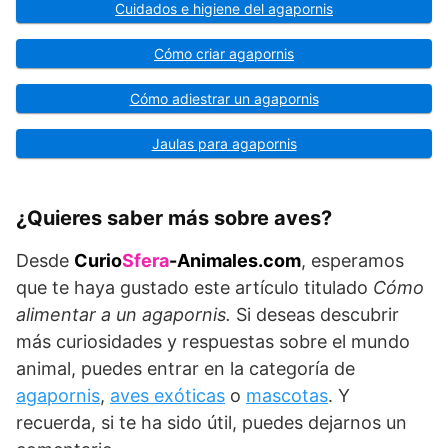
Cuidados e higiene del agapornis
Cómo criar agapornis
Cómo adiestrar un agapornis
Jaulas para agapornis
¿Quieres saber más sobre aves?
Desde
Curio
Sfera
-Animales.com
, esperamos
que te haya gustado este artículo titulado
Cómo
alimentar a un agapornis.
Si deseas descubrir
más curiosidades y respuestas sobre el mundo
animal, puedes entrar en la categoría de
agapornis
,
aves exóticas
o
mascotas
. Y
recuerda, si te ha sido útil, puedes dejarnos un